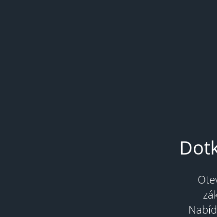
Dotk
Otev
zák
Nabíd