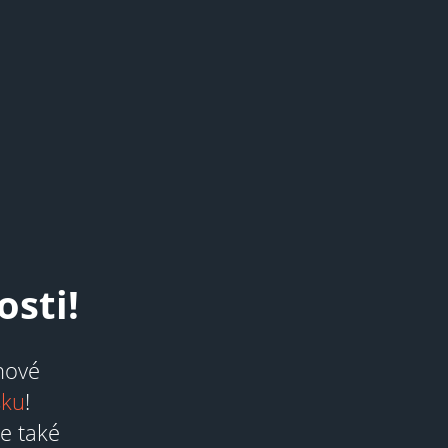
sti!
 nové
sku
!
e také